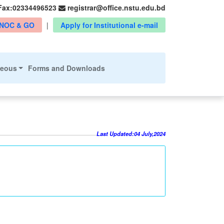
Fax:02334496523
registrar@office.nstu.edu.bd
NOC & GO
|
Apply for Institutional e-mail
neous
Forms and Downloads
Last Updated:04 July,2024