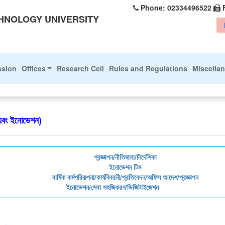
Phone: 02334496522
HNOLOGY UNIVERSITY
ssion
Offices
Research Cell
Rules and Regulations
Miscella
বং ইনোভেশন)
প্রজ্ঞাপন/নীতিমালা/নির্দেশিকা
ইনোভেশন টিম
বার্ষিক কর্মপরিকল্পনা/কার্যবিবরনী/প্রতিবেদন/অফিস আদেশ/প্রজ্ঞাপন
ইনোভেশন/সেবা সহজিকরণ/ডিজিটাইজেশন