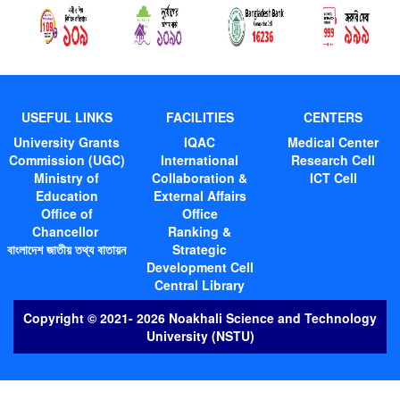
USEFUL LINKS
FACILITIES
CENTERS
University Grants
IQAC
Medical Center
Commission (UGC)
International
Research Cell
Ministry of
Collaboration &
ICT Cell
Education
External Affairs
Office of
Office
Chancellor
Ranking &
বাংলাদেশ জাতীয় তথ্য বাতায়ন
Strategic
Development Cell
Central Library
Copyright © 2021-
2026
Noakhali Science and Technology
University (NSTU)