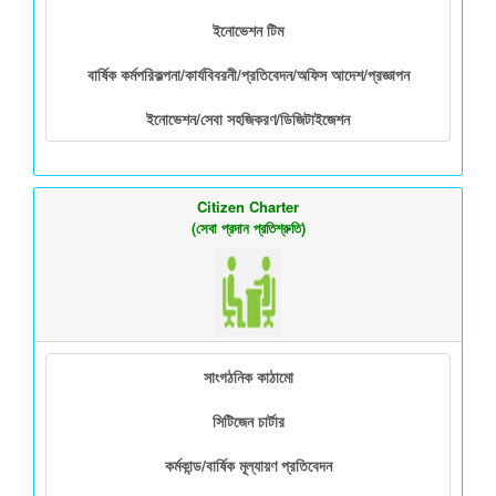
ইনোভেশন টিম
বার্ষিক কর্মপরিকল্পনা/কার্যবিবরনী/প্রতিবেদন/অফিস আদেশ/প্রজ্ঞাপন
ইনোভেশন/সেবা সহজিকরণ/ডিজিটাইজেশন
Citizen Charter
(সেবা প্রদান প্রতিশ্রুতি)
সাংগঠনিক কাঠামো
সিটিজেন চার্টার
কর্মকান্ড/বার্ষিক মূল্যায়ণ প্রতিবেদন