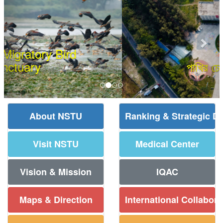
পাখির চোখে নোবিপ্রবি
About NSTU
Ranking & Strategic D
Visit NSTU
Medical Center
Vision & Mission
IQAC
Maps & Direction
International Collabora