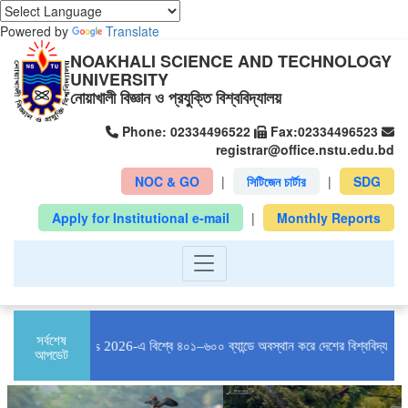
Powered by
Translate
NOAKHALI SCIENCE AND TECHNOLOGY
UNIVERSITY
নোয়াখালী বিজ্ঞান ও প্রযুক্তি বিশ্ববিদ্যালয়
Phone: 02334496522
Fax:02334496523
registrar@office.nstu.edu.bd
NOC & GO
|
সিটিজেন চার্টার
|
SDG
Apply for Institutional e-mail
|
Monthly Reports
সর্বশেষ
ngs 2026-এ বিশ্বে ৪০১–৬০০ ব্যান্ডে অবস্থান করে দেশের বিশ্ববিদ্যালয়গুলোর মধ্যে ৬ষ্ঠ
আপডেট
Previous
Nex